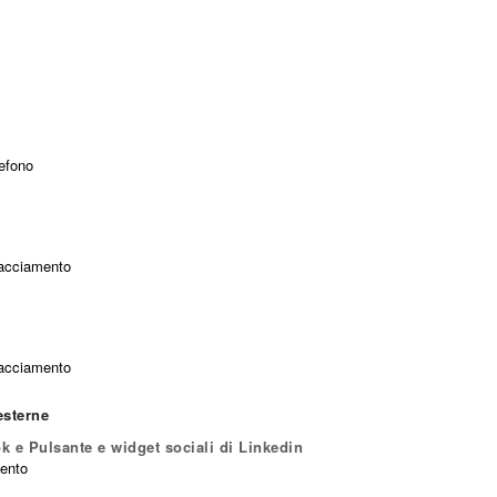
efono
Tracciamento
Tracciamento
esterne
k e Pulsante e widget sociali di Linkedin
mento