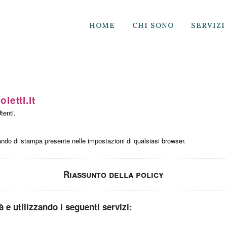
HOME
CHI SONO
SERVIZI
etti.it
tenti.
do di stampa presente nelle impostazioni di qualsiasi browser.
Riassunto della policy
tà e utilizzando i seguenti servizi: