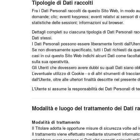
Tipologie di Dati raccolti
Fra i Dati Personali raccolti da questo Sito Web, in modo au
domande; clic; eventi keypress; eventi relativi ai sensori d
statistiche delle sessioni; informazioni sul browser.
Dettagli completi su ciascuna tipologia di Dati Personali racc
Dati stessi.
I Dati Personali possono essere liberamente forniti dall'Uten
Se non diversamente specificato, tutti i Dati richiesti da qu
casi in cui questo Sito Web indichi alcuni Dati come facoltat
sulla sua operatività.
Gli Utenti che dovessero avere dubbi su quali Dati siano obbli
L’eventuale utilizzo di Cookie - o di altri strumenti di traccia
dall'Utente, oltre alle ulteriori finalità descritte nel presen
L'Utente si assume la responsabilità dei Dati Personali di te
Modalità e luogo del trattamento dei Dati ra
Modalità di trattamento
Il Titolare adotta le opportune misure di sicurezza volte ad 
Il trattamento viene effettuato mediante strumenti informatici
potrebbero avere accesso ai Dati altri soggetti coinvolti ne