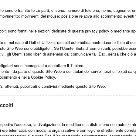
tonomo o tramite terze parti, ci sono: numero di telefono; nome; cognome; emai
i movimento; movimenti del mouse; posizione relativa allo scorrimento; eventi t
olti sono forniti nelle sezioni dedicate di questa privacy policy o mediante spec
te o, nel caso di Dati di Utilizzo, raccolti automaticamente durante l'uso di q
esto Sito Web sono obbligatori. Se l’Utente rifiuta di comunicarli, potrebbe ess
ivi, gli Utenti sono liberi di astenersi dal comunicare tali Dati, senza che ciò
gatori sono incoraggiati a contattare il Titolare.
mento - da parte di questo Sito Web o dei titolari dei servizi terzi utilizzati da q
te documento e nella Cookie Policy.
rzi ottenuti, pubblicati o condivisi mediante questo Sito Web.
ccolti
impedire l’accesso, la divulgazione, la modifica o la distruzione non autorizzat
 e/o telematici, con modalità organizzative e con logiche strettamente correlate a
ll’organizzazione di questo Sito Web (personale amministrativo, commerciale, m