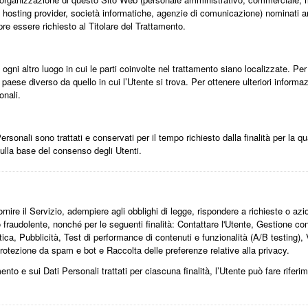
stali, hosting provider, società informatiche, agenzie di comunicazione) nominat
re essere richiesto al Titolare del Trattamento.
 ogni altro luogo in cui le parti coinvolte nel trattamento siano localizzate. Per u
n paese diverso da quello in cui l’Utente si trova. Per ottenere ulteriori informa
onali.
onali sono trattati e conservati per il tempo richiesto dalla finalità per la q
sulla base del consenso degli Utenti.
rnire il Servizio, adempiere agli obblighi di legge, rispondere a richieste o azioni
e o fraudolente, nonché per le seguenti finalità: Contattare l'Utente, Gestione c
ica, Pubblicità, Test di performance di contenuti e funzionalità (A/B testing),
rotezione da spam e bot e Raccolta delle preferenze relative alla privacy.
mento e sui Dati Personali trattati per ciascuna finalità, l’Utente può fare rifer