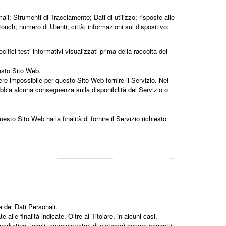
l; Strumenti di Tracciamento; Dati di utilizzo; risposte alle
ouch; numero di Utenti; città; informazioni sul dispositivo;
ifici testi informativi visualizzati prima della raccolta dei
uesto Sito Web.
ere impossibile per questo Sito Web fornire il Servizio. Nei
 abbia alcuna conseguenza sulla disponibilità del Servizio o
uesto Sito Web ha la finalità di fornire il Servizio richiesto
e dei Dati Personali.
lle finalità indicate. Oltre al Titolare, in alcuni casi,
arketing, legali, amministratori di sistema) ovvero soggetti