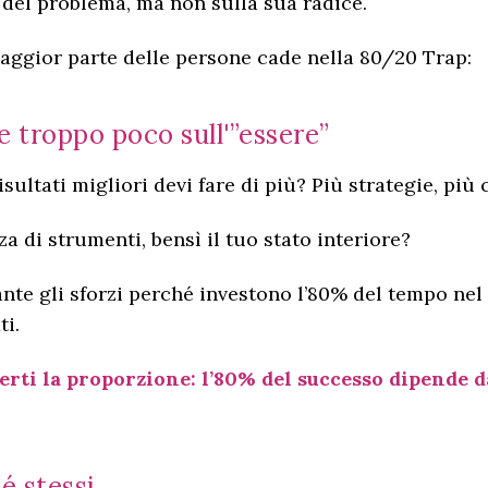
 del problema, ma non sulla sua radice.
maggior parte delle persone cade nella 80/20 Trap:
 e troppo poco sull'”essere”
sultati migliori devi fare di più? Più strategie, più c
a di strumenti, bensì il tuo stato interiore?
 gli sforzi perché investono l’80% del tempo nel “f
ti.
ti la proporzione: l’80% del successo dipende da
sé stessi