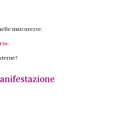
elle insicurezze.
rio.
sterne?
manifestazione