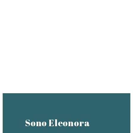
I Buoni Propositi per
l’Anno Nuovo
Sono Eleonora