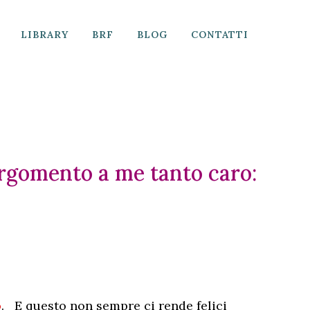
LIBRARY
BRF
BLOG
CONTATTI
argomento a me tanto caro:
o
. E questo non sempre ci rende felici