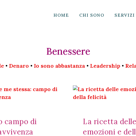
HOME
CHI SONO
SERVIZI
Benessere
le
•
Denaro
•
Io sono abbastanza
•
Leadership
•
Rel
io campo di
La ricetta dell
avvivenza
emozioni e del