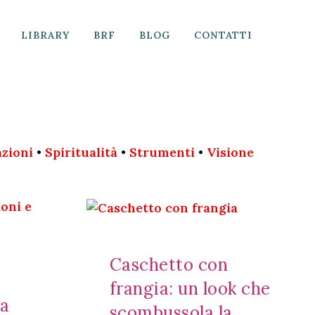
LIBRARY
BRF
BLOG
CONTATTI
azioni
•
Spiritualità
•
Strumenti
•
Visione
Caschetto con
e
frangia: un look che
la
scombussola la