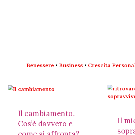
Benessere
•
Business
•
Crescita Persona
Il cambiamento.
Il m
Cos’è davvero e
sopr
come si affronta?